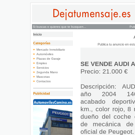
Si buscas o quieres que te busquen...
Pub
Inicio
Categorías
Publica tu anuncio en est
Mercado Inmobiliario
Automóviles
Plazas de Garaje
SE VENDE AUDI 
Empleo
Servicios
Precio: 21.000 €
2egunda Mano
Mascotas
Contactos
Descripción: AU
año 2004 14
Publicidad
acabado deporti
km., color rojo, 8 
dueño del coche 
de mecánica de 
oficial de Peugeot.